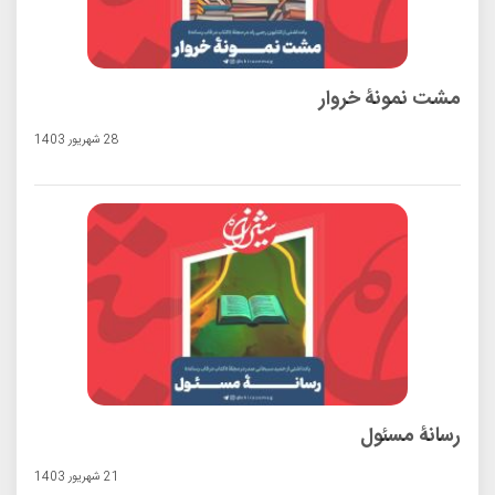
مشت نمونۀ خروار
28 شهريور 1403
رسانۀ مسئول
21 شهريور 1403