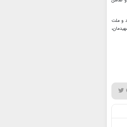
 و ضامن
د و ملت
هیدمان،