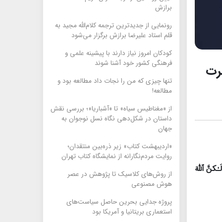
برازش
رونمایی از جدیدترین ترجمه کلام‌الله مجید به
قلم استاد علیرضا برازش برگزار می‌شود
کودکان امروز نیاز دارند با پیشینه علمی و
فرهنگی کشور خود آشنا شوند
ضرت
تنها چیزی که من را نجات داد مطالعه بود و
مطالعه!
از «مغناطیس سیاه» تا «آشباریا»؛ بررسی نقش
داستان در شکل‌دهی نگاه نسل نوجوان به
جهان
«اردیبهشت کتاب» زیر ذره‌بین منتقدان؛
روایت مردم‌نگارانه از نمایشگاه کتاب تهران
نَّ ٱللَّهَ
از روش‌های کلاسیک تا پژوهش در عصر
هوش مصنوعی
پروژه جدایی بحرین حاصل سیاست‌های
استعماری بریتانیا و آمریکا بود