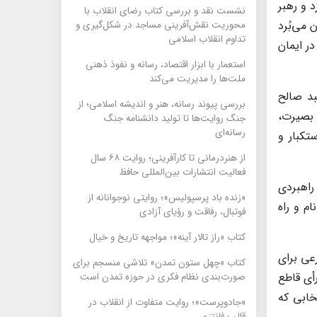
 و رهبر
نشست نقد و بررسی کتاب رضای انقلاب با
می‌بُرد
محوریت نقش‌آفرینی مساجد در شکل‌گیری و
تداوم انقلاب اسلامی
ر ایمان
استعمار با ابزار اقتصاد، رسانه و نفوذ ذهنی
ملت‌ها را مدیریت می‌کند
بد صالح
بررسی پیوند رسانه، هنر و اندیشه اسلامی؛ از
 بصیرت،
جنگ روایت‌ها تا تولید دانشنامه جنگ
رسانه‌ای
تکبار و
از هنردرمانی تا کارآفرینی؛ روایت ۶۸ سال
فعالیت انتشارات بین‌المللی حافظ
راهبردی
«زنده باد پرسپولیس»؛ روایتی نوجوانانه از
م و راه
فوتبال، رفاقت و رؤیای آزادی
کتاب «راز تالار آینه»؛ مواجهه تاریخ و خیال
عی برای
کتاب «چهل ستون تمدن» تلاشی منسجم برای
أی قاطع
صورت‌بندی نظام فکری در حوزه تمدن است
خابی که
«جادوپرست»؛ روایت متفاوت از انقلاب در
قالب فانتزی