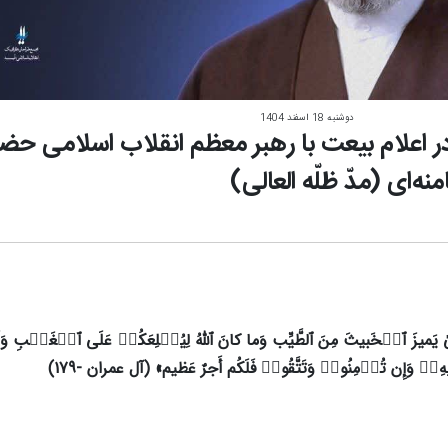
دوشنبه 18 اسفند 1404
در اعلام بیعت با رهبر معظم انقلاب اسلامی ح
‌ای (مدّ ظلّه العالی)
ٰ یَمیزَ ٱلۡخَبیثَ مِنَ ٱلطَّیِّب وَما کانَ ٱللَّهُ لِیُطۡلِعَکُمۡ عَلَى ٱلۡغَیۡبِ وَلَـٰک
ِهِۦۚ وَإِن تُؤۡمِنُوا۟ وَتَتَّقُوا۟ فَلَکُم أَجرٌ عَظیم» (آل عمران -179)