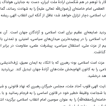
کار با توهم در هم شکستن ارادۀ ملت ایران، دست به جنایتی هولناک زد
می امام خامنه‌ای (رضوان‌الله تعالی علیه) را به شهادت رساند، گمان 
 اسلامی دچار تزلزل خواهد شد؛ غافل از آنکه این انقلاب الهی ریشه د
تردید ضایعه‌ای عظیم برای امت اسلامی و آزادگان جهان است. آن ع
ب اسلامی را در پیچیده‌ترین میدان‌های سیاسی، امنیتی و تمدنی با
از عزت ملی، استقلال سیاسی، پیشرفت علمی، مقاومت در برابر اس
 گذاشت.
عزت امت اسلامی بود؛ رهبری که با اتکاء به ایمان عمیق، ژرف‌اندیشی 
ی را به کانون الهام‌بخش ملت‌های آزادۀ جهان تبدیل کند. بی‌تردید نا
اهد درخشید.
ت الهی قلوب آحاد ملت، مجلس خبرگان رهبری که نهاد قانونی و شر
شجاعت وظیفۀ خطیر خود در قانون اساسی را به فرجام رسانید و با ر
ه‌ای(حفظه‌الله) را به عنوان سومین امام انقلاب اسلامی برگزید؛ انت