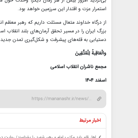
بی‌تردید امروز بیش از هر زمان دیگر، وحدت حول مح
استمرار عزت و اقتدار این سرزمین خواهد بود.
از درگاه خداوند متعال مسئلت داریم که رهبر معظم ان
بزرگ ایران را در مسیر تحقق آرمان‌های بلند انقلاب
دستیابی به قله‌های پیشرفت و شکل‌گیری تمدن جدید اسل
والْعَاقِبةُ لِلْمُتَّقِینَ
مجمع ناشران انقلاب اسلامی
اسفند ۱۴۰۴
https://mananashr.ir/news/36968/
اخبار مرتبط
اهل قلم باید مکتب امام و رهبر شهید را بشناسند/ روایت