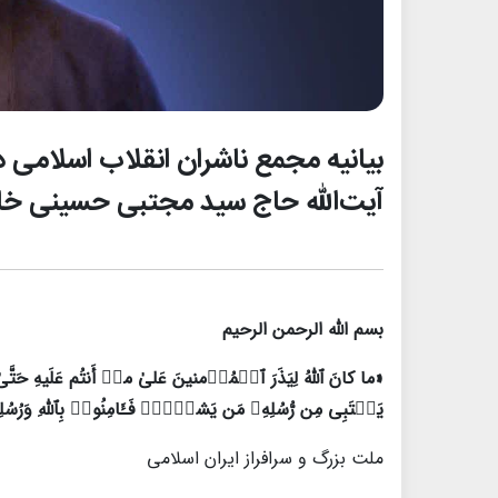
بیانیه مجمع ناشران انقلاب اسلامی 
آیت‌الله حاج سید مجتبی حسینی خامنه
بسم الله الرحمن الرحیم
«ما کانَ ٱللَّهُ لِیَذَرَ ٱلۡمُؤۡمنینَ عَلىٰ ماۤ أَنتُم عَلَیهِ حَتَّى
یَجۡتَبِی مِن رُّسُلِهِۦ مَن یَشاۤءُۖ فَـَٔامِنُوا۟ بِٱللّهِ وَرُسُل
ملت بزرگ و سرافراز ایران اسلامی