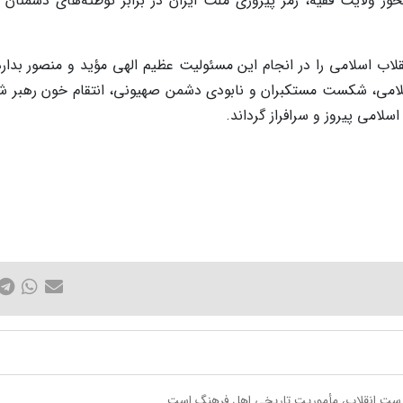
ور ولایت فقیه، رمز پیروزی ملت ایران در برابر توطئه‌های دشمنان
قلاب اسلامی را در انجام این مسئولیت عظیم الهی مؤید و منصور بدار
 اسلامی، شکست مستکبران و نابودی دشمن صهیونی، انتقام خون رهبر ش
امی پیروز و سرافراز گرداند.
 درست انقلاب، مأموریت تاریخی اهل فرهنگ است