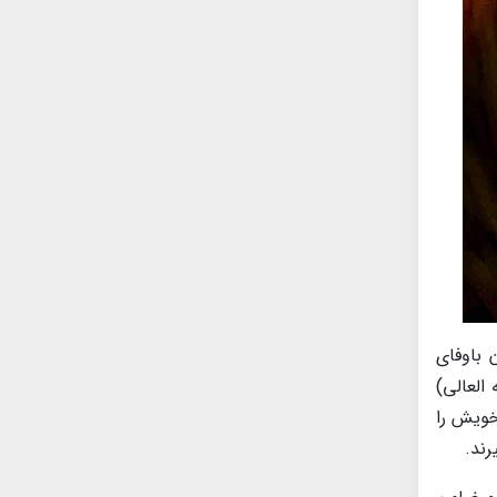
 باوفای
العالی)
خویش را
رند.