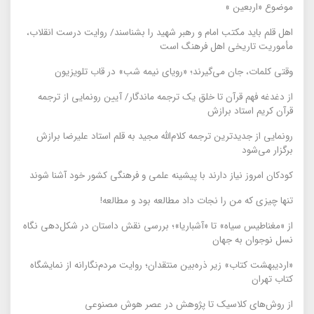
موضوع «اربعین »
اهل قلم باید مکتب امام و رهبر شهید را بشناسند/ روایت درست انقلاب،
مأموریت تاریخی اهل فرهنگ است
وقتی کلمات، جان می‌گیرند؛ «رویای نیمه شب» در قاب تلویزیون
از دغدغه فهم قرآن تا خلق یک ترجمه ماندگار/ آیین رونمایی از ترجمه
قرآن کریم استاد برازش
رونمایی از جدیدترین ترجمه کلام‌الله مجید به قلم استاد علیرضا برازش
برگزار می‌شود
کودکان امروز نیاز دارند با پیشینه علمی و فرهنگی کشور خود آشنا شوند
تنها چیزی که من را نجات داد مطالعه بود و مطالعه!
از «مغناطیس سیاه» تا «آشباریا»؛ بررسی نقش داستان در شکل‌دهی نگاه
نسل نوجوان به جهان
«اردیبهشت کتاب» زیر ذره‌بین منتقدان؛ روایت مردم‌نگارانه از نمایشگاه
کتاب تهران
از روش‌های کلاسیک تا پژوهش در عصر هوش مصنوعی