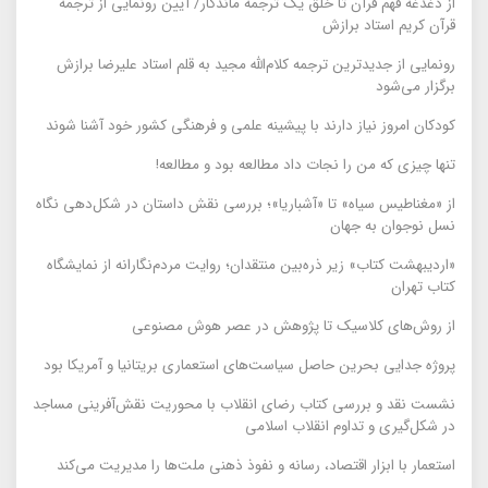
از دغدغه فهم قرآن تا خلق یک ترجمه ماندگار/ آیین رونمایی از ترجمه
قرآن کریم استاد برازش
رونمایی از جدیدترین ترجمه کلام‌الله مجید به قلم استاد علیرضا برازش
برگزار می‌شود
کودکان امروز نیاز دارند با پیشینه علمی و فرهنگی کشور خود آشنا شوند
تنها چیزی که من را نجات داد مطالعه بود و مطالعه!
از «مغناطیس سیاه» تا «آشباریا»؛ بررسی نقش داستان در شکل‌دهی نگاه
نسل نوجوان به جهان
«اردیبهشت کتاب» زیر ذره‌بین منتقدان؛ روایت مردم‌نگارانه از نمایشگاه
کتاب تهران
از روش‌های کلاسیک تا پژوهش در عصر هوش مصنوعی
پروژه جدایی بحرین حاصل سیاست‌های استعماری بریتانیا و آمریکا بود
نشست نقد و بررسی کتاب رضای انقلاب با محوریت نقش‌آفرینی مساجد
در شکل‌گیری و تداوم انقلاب اسلامی
استعمار با ابزار اقتصاد، رسانه و نفوذ ذهنی ملت‌ها را مدیریت می‌کند