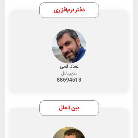
دفتر نرم‌افزاری
عماد قمی
مدیرعامل
88694513
بین الملل